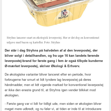
Stryhns lancerer snart en økologisk leverpostej. Her er det dog en konventionel
udgave med bacon og kartofler. Foto: Stryhns
Der står i dag Stryhns på halvdelen af al den leverpostej, der
bliver solgt i detailhandlen, og fra uge 16 kan landets førende
leverpostej-brand for første gang i fem år også tilbyde kunderne
Ø-mærket leverpostej, skriver Økologi & Erhverv.
De økologiske varianter bliver lanceret efter en periode, hvor
forbrugerne har smurt et lidt tyndere lag leverpostej på deres
håndmadder, men et lidt vigende marked for konventionel leverpostej
er ikke den eneste grund til, at Stryhns igen vender blikket mod
økologien.
- Første gang var vi lidt for tidligt ude, men siden er økologien bliver
meget mere udbredt, og nu føler vi, at tiden er inde til at introducere