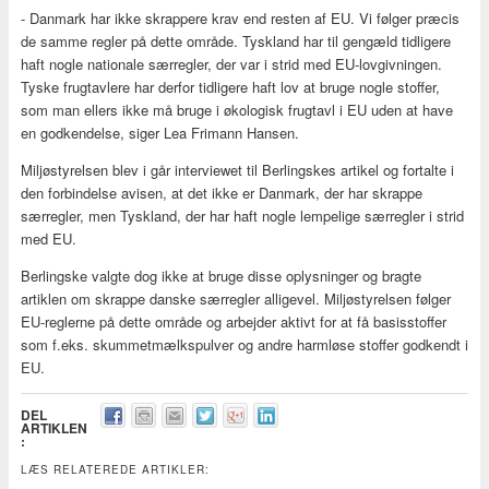
- Danmark har ikke skrappere krav end resten af EU. Vi følger præcis
de samme regler på dette område. Tyskland har til gengæld tidligere
haft nogle nationale særregler, der var i strid med EU-lovgivningen.
Tyske frugtavlere har derfor tidligere haft lov at bruge nogle stoffer,
som man ellers ikke må bruge i økologisk frugtavl i EU uden at have
en godkendelse, siger Lea Frimann Hansen.
Miljøstyrelsen blev i går interviewet til Berlingskes artikel og fortalte i
den forbindelse avisen, at det ikke er Danmark, der har skrappe
særregler, men Tyskland, der har haft nogle lempelige særregler i strid
med EU.
Berlingske valgte dog ikke at bruge disse oplysninger og bragte
artiklen om skrappe danske særregler alligevel. Miljøstyrelsen følger
EU-reglerne på dette område og arbejder aktivt for at få basisstoffer
som f.eks. skummetmælkspulver og andre harmløse stoffer godkendt i
EU.
DEL
ARTIKLEN
:
LÆS RELATEREDE ARTIKLER: