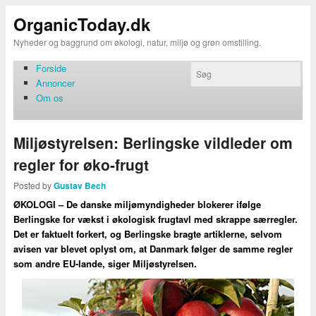
OrganicToday.dk
Nyheder og baggrund om økologi, natur, miljø og grøn omstilling.
Forside
Annoncer
Om os
Miljøstyrelsen: Berlingske vildleder om
regler for øko-frugt
Posted by
Gustav Bech
ØKOLOGI – De danske miljømyndigheder blokerer ifølge
Berlingske for vækst i økologisk frugtavl med skrappe særregler.
Det er faktuelt forkert, og Berlingske bragte artiklerne, selvom
avisen var blevet oplyst om, at Danmark følger de samme regler
som andre EU-lande, siger Miljøstyrelsen.