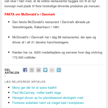
Det sker i takt med, at de sidste restauranter bygges om til et nyt
koncept med plads til flere forskellige blivende produkter på menuen.
FAKTA om McDonald’s i Danmark
Den første McDonald’s restaurant i Danmark åbnede på
Vesterbrogade, København i 1981.
McDonald’s i Danmark har i dag 88 restauranter, der ejes og
drives af i alt 21 danske franchisetagere.
Kæden har ca. 4200 medarbejdere og serverer hver dag omkring
172.000 måltider.
DEL
ARTIKLEN
:
LÆS RELATEREDE ARTIKLER:
Meny gør det let at spise kødfrit
Paul McCartney: Indfør kødfri dage
Hanegal skruer op for plantebaseret økologisk mad
Forskere anbefaler halvt så meget kød i kostplanen