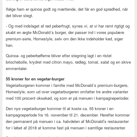
Ifølge ham er quinoa godt og mættende, det får en god sprødhed, når
det bliver stegt.
- Og med indslaget af rød peberfrugt, synes vi, at vi har ramt rigtigt og
skabt en ægte McDonald´s burger, der passer ind i vores populære
premium-serie, Homestyle, selv om den ikke indeholder kød, siger
han.
Quinoa- og peberbøfferne bliver efter stegning lagt i en ristet
briochebolle, krydret med citron mayo, rødløg, tomat, salat og en skive
emmentaler.
55 kroner for en vegetar-burger
Vegetarburgeren kommer i familie med McDonald´s premium-burgere,
Homestyle, som ud over vegetarburgeren omfatter tre andre varianter
med 100 procent oksekød, og som er på menuen i kampagneperioder.
Den nye vegetarburger kommer til at koste ca. 55 kroner i en
kampagneperiode fra 16. november til 21. december. Herefter kommer
den permanent på menuen i ca. halvdelen af McDonald’s restauranter
for i løbet af 2018 at komme fast på menuen i samtlige restauranter.