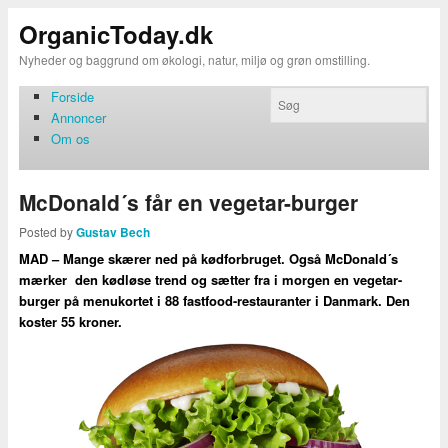
OrganicToday.dk
Nyheder og baggrund om økologi, natur, miljø og grøn omstilling.
Forside
Annoncer
Om os
McDonald´s får en vegetar-burger
Posted by
Gustav Bech
MAD – Mange skærer ned på kødforbruget. Også McDonald´s
mærker den kødløse trend og sætter fra i morgen en vegetar-
burger på menukortet i 88 fastfood-restauranter i Danmark. Den
koster 55 kroner.