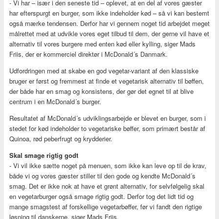
- Vi har – især i den seneste tid – oplevet, at en del af vores gæster
har efterspurgt en burger, som ikke indeholder kød – så vi kan bestemt
også mærke tendensen. Derfor har vi gennem noget tid arbejdet meget
målrettet med at udvikle vores eget tilbud til dem, der gerne vil have et
alternativ til vores burgere med enten kød eller kylling, siger Mads
Friis, der er kommerciel direktør i McDonald´s Danmark.
Udfordringen med at skabe en god vegetar-variant af den klassiske
bruger er først og fremmest at finde et vegetarisk alternativ til bøffen,
der både har en smag og konsistens, der gør det egnet til at blive
centrum i en McDonald´s burger.
Resultatet af McDonald´s udviklingsarbejde er blevet en burger, som i
stedet for kød indeholder to vegetariske bøffer, som primært består af
Quinoa, rød peberfrugt og krydderier.
Skal smage rigtig godt
- Vi vil ikke sætte noget på menuen, som ikke kan leve op til de krav,
både vi og vores gæster stiller til den gode og kendte McDonald´s
smag. Det er ikke nok at have et grønt alternativ, for selvfølgelig skal
en vegetarburger også smage rigtig godt. Derfor tog det lidt tid og
mange smagstest af forskellige vegetarbøffer, før vi fandt den rigtige
løsning til danskerne, siger Mads Friis.