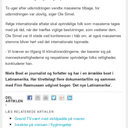
To uger efter udsmidningen vendte masaierne tilbage, for
udsmidningen var ulovlig, siger Ole Simel.
Ifølge internationale aftaler skal oprindelige folk som masaierne tages
med på råd, når der træffes vigtige beslutninger, som vedrører dem.
Ole Simel var til stede ved konferencen i håb om, at også masaiernes
stemme bliver hørt ved det internationale topmøde.
- Vi kræver en tilgang til klimaforandringerne, der baserer sig på
menneskerettighederne og respekterer oprindelige folks rettigheder,
konkluderer han.
Niels Boel er journalist og forfatter og har i en årrække boet i
Latinamerika. Har tilrettelagt flere dokumentarfilm og sammen
med Finn Rasmussen udgivet bogen ‘Det nye Latinamerika’.
DEL
ARTIKLEN
:
LÆS RELATEREDE ARTIKLER:
Gravid TV-vært med skildpadde på maven
​Insekter på menuen i flygtningelejr