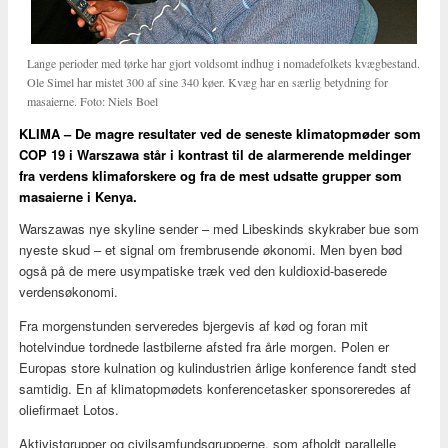
Lange perioder med tørke har gjort voldsomt indhug i nomadefolkets kvægbestand.
Ole Simel har mistet 300 af sine 340 køer. Kvæg har en særlig betydning for
masaierne. Foto: Niels Boel
KLIMA – De magre resultater ved de seneste klimatopmøder som
COP 19 i Warszawa står i kontrast til de alarmerende meldinger
fra verdens klimaforskere og fra de mest udsatte grupper som
masaierne i Kenya.
Warszawas nye skyline sender – med Libeskinds skykraber bue som
nyeste skud – et signal om frembrusende økonomi. Men byen bød
også på de mere usympatiske træk ved den kuldioxid-baserede
verdensøkonomi.
Fra morgenstunden serveredes bjergevis af kød og foran mit
hotelvindue tordnede lastbilerne afsted fra årle morgen. Polen er
Europas store kulnation og kulindustrien årlige konference fandt sted
samtidig. En af klimatopmødets konferencetasker sponsoreredes af
oliefirmaet Lotos.
Aktivistgrupper og civilsamfundsgrupperne, som afholdt parallelle