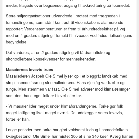
møder, klagede over begrænset adgang til akkreditering på topmødet.
Store miljøorganisationer udvandrede i protest mod trægheden i
forhandlingerne, som står i kontrast til videnskabens alarmerende
rapporter: Verdenstemperaturen er frem til århundredeskiftet på vej
mod en 4 graders stigning i forhold til niveauet ved industrialiseringens
begyndelse.
Det vurderes, at en 2 graders stigning vil få dramatiske og
ukontrollerbare konsekvenser for menneskeheden.
Masaiernes levevis trues
Masailederen Jospeh Ole Simel lyser op i et bleggråt landskab med
sin glinsende isse og sine hullede ører. Hans øjenlåg var trætte og
tunge. Men stemmen var fast. Ole Simel advarer mod klimaløsninger,
som dem hans eget folk er blevet offer for.
- Vi masaier lider meget under klimaforandringerne. Tørke gør folk
meget fattige og livet meget svært. Det ødelægger vores levevis,
fortæller han.
Lange perioder med tørke har gjort voldsomt indhug i nomadefolkets
kvægbestand. Ole Simel har mistet 300 af sine 340 køer. Kvæg har en