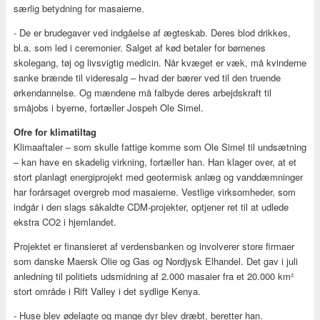
særlig betydning for masaierne.
- De er brudegaver ved indgåelse af ægteskab. Deres blod drikkes,
bl.a. som led i ceremonier. Salget af kød betaler for børnenes
skolegang, tøj og livsvigtig medicin. Når kvæget er væk, må kvinderne
sanke brænde til videresalg – hvad der bærer ved til den truende
ørkendannelse. Og mændene må falbyde deres arbejdskraft til
småjobs i byerne, fortæller Jospeh Ole Simel.
Ofre for klimatiltag
Klimaaftaler – som skulle fattige komme som Ole Simel til undsætning
– kan have en skadelig virkning, fortæller han. Han klager over, at et
stort planlagt energiprojekt med geotermisk anlæg og vanddæmninger
har forårsaget overgreb mod masaierne. Vestlige virksomheder, som
indgår i den slags såkaldte CDM-projekter, optjener ret til at udlede
ekstra CO2 i hjemlandet.
Projektet er finansieret af verdensbanken og involverer store firmaer
som danske Maersk Olie og Gas og Nordjysk Elhandel. Det gav i juli
anledning til politiets udsmidning af 2.000 masaier fra et 20.000 km²
stort område i Rift Valley i det sydlige Kenya.
- Huse blev ødelagte og mange dyr blev dræbt, beretter han.