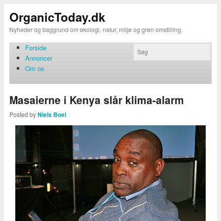
OrganicToday.dk
Nyheder og baggrund om økologi, natur, miljø og grøn omstilling.
Forside
Annoncer
Om os
Masaierne i Kenya slår klima-alarm
Posted by
Niels Boel