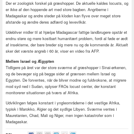
Der er zoologisk forskel på græshopper. De aktuelle kaldes locusts, og
er ikke af den hoppende art med store bagben. Angriberne i
Madagaskar og andre steder på kloden kan flyve over meget store
afstande og ændre deres adfærd og levevilkår.
Udebliver midler til at hjælpe Madagascar fattige landbrugere opstår et
endnu støre og mere kostbart humanitært problem, fordi al føde er ædt
af insekterne, der bare breder sig mere nu og de kommende år. Aktuelt
sker det værste angreb i 60 år, viser en video fra AFP.
Mellem Israel og Ægypten
Tidligere på året var der store sværme af græshopper i Sinai-ørkenen,
og de bevæger sig på begge sider af grænsen mellem Israel og
Egypten. De forventes, når de bliver modne og fuldvoksne, at migrere
mod syd ned i Sudan, oplyser FAOs locust center, der konstant
monitorerer situationen på tværs af Afrika.
Udviklingen følges konstant i yngleområderne i det vestlige Afrika,
typisk i Marokko, Algier og det sydlige Libyen. Sværme ventes i
Mauretanien, Chad, Mali og Niger, men ingen katastrofer som i
Madagaskar.