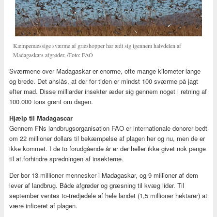
Kæmpemæssige sværme af græshopper har ædt sig igennem halvdelen af
Madagaskars afgrøder. /Foto: FAO
Sværmene over Madagaskar er enorme, ofte mange kilometer lange
og brede. Det anslås, at der for tiden er mindst 100 sværme på jagt
efter mad. Disse milliarder insekter æder sig gennem noget i retning af
100.000 tons grønt om dagen.
Hjælp til Madagascar
Gennem FNs landbrugsorganisation FAO er internationale donorer bedt
om 22 millioner dollars til bekæmpelse af plagen her og nu, men de er
ikke kommet. I de to forudgående år er der heller ikke givet nok penge
til at forhindre spredningen af insekterne.
Der bor 13 millioner mennesker i Madagaskar, og 9 millioner af dem
lever af landbrug. Både afgrøder og græsning til kvæg lider. Til
september ventes to-tredjedele af hele landet (1,5 millioner hektarer) at
være inficeret af plagen.