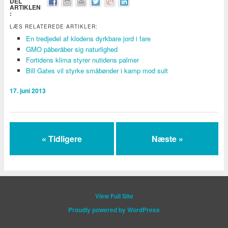
DEL
ARTIKLEN
:
LÆS RELATEREDE ARTIKLER:
En tredjedel af klodens dyrkbare jord i fare
GMO påberåber sig naturlighed
Fortidens klima styrer nutidens palmer
Bill Gates vil styrke småbønder i kamp mod sult
17. juni 2013
« Tidligere
Næste »
View Full Site
Proudly powered by WordPress