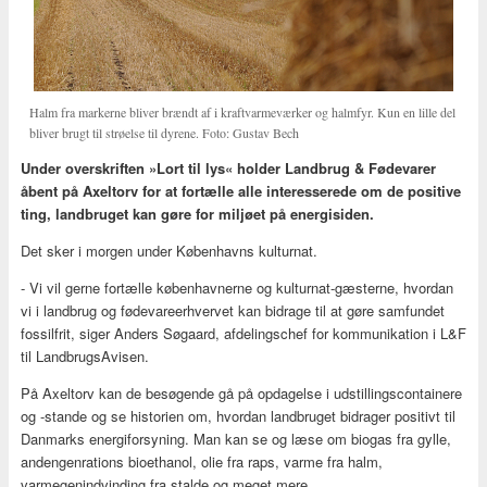
Halm fra markerne bliver brændt af i kraftvarmeværker og halmfyr. Kun en lille del
bliver brugt til strøelse til dyrene. Foto: Gustav Bech
Under overskriften »Lort til lys« holder Landbrug & Fødevarer
åbent på Axeltorv for at fortælle alle interesserede om de positive
ting, landbruget kan gøre for miljøet på energisiden.
Det sker i morgen under Københavns kulturnat.
- Vi vil gerne fortælle københavnerne og kulturnat-gæsterne, hvordan
vi i landbrug og fødevareerhvervet kan bidrage til at gøre samfundet
fossilfrit, siger Anders Søgaard, afdelingschef for kommunikation i L&F
til LandbrugsAvisen.
På Axeltorv kan de besøgende gå på opdagelse i udstillingscontainere
og -stande og se historien om, hvordan landbruget bidrager positivt til
Danmarks energiforsyning. Man kan se og læse om biogas fra gylle,
andengenrations bioethanol, olie fra raps, varme fra halm,
varmegenindvinding fra stalde og meget mere.