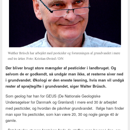
Walther Brüsch har arbejdet med pesticider og forureningen af grundvandet i mere
end tre årtier. Foto: Kristian Ørsted / DN
Der bliver brugt store mængder af pesticider i landbruget. Og
selvom de er godkendt, så undgår man ikke, at resterne siver ned
i grundvandet. Økologi er den eneste løsning, hvis man vil undgå
rester af sprøjtegifte i grundvandet, siger Walter Brüsch.
Som geolog har han for GEUS (De Nationale Geologiske
Undersøgelser for Danmark og Grønland) i mere end 30 år arbejdet
med pesticider, og hvordan de påvirker grundvandet. Ifølge ham finder
man spor fra pesticider, som kan være 20, 30 og nogle gange 40 år
gamle.