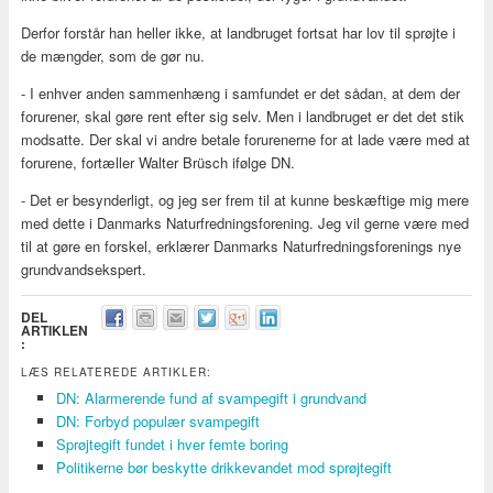
Derfor forstår han heller ikke, at landbruget fortsat har lov til sprøjte i
de mængder, som de gør nu.
- I enhver anden sammenhæng i samfundet er det sådan, at dem der
forurener, skal gøre rent efter sig selv. Men i landbruget er det det stik
modsatte. Der skal vi andre betale forurenerne for at lade være med at
forurene, fortæller Walter Brüsch ifølge DN.
- Det er besynderligt, og jeg ser frem til at kunne beskæftige mig mere
med dette i Danmarks Naturfredningsforening. Jeg vil gerne være med
til at gøre en forskel, erklærer Danmarks Naturfredningsforenings nye
grundvandsekspert.
DEL
ARTIKLEN
:
LÆS RELATEREDE ARTIKLER:
DN: Alarmerende fund af svampegift i grundvand
DN: Forbyd populær svampegift
Sprøjtegift fundet i hver femte boring
Politikerne bør beskytte drikkevandet mod sprøjtegift