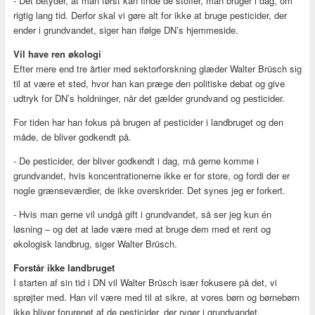
- Det betyder, at man først kan finde de stoffer, man bruger i dag, om
rigtig lang tid. Derfor skal vi gøre alt for ikke at bruge pesticider, der
ender i grundvandet, siger han ifølge DN’s hjemmeside.
Vil have ren økologi
Efter mere end tre årtier med sektorforskning glæder Walter Brüsch sig
til at være et sted, hvor han kan præge den politiske debat og give
udtryk for DN’s holdninger, når det gælder grundvand og pesticider.
For tiden har han fokus på brugen af pesticider i landbruget og den
måde, de bliver godkendt på.
- De pesticider, der bliver godkendt i dag, må gerne komme i
grundvandet, hvis koncentrationerne ikke er for store, og fordi der er
nogle grænseværdier, de ikke overskrider. Det synes jeg er forkert.
- Hvis man gerne vil undgå gift i grundvandet, så ser jeg kun én
løsning – og det at lade være med at bruge dem med et rent og
økologisk landbrug, siger Walter Brüsch.
Forstår ikke landbruget
I starten af sin tid i DN vil Walter Brüsch især fokusere på det, vi
sprøjter med. Han vil være med til at sikre, at vores børn og børnebørn
ikke bliver forurenet af de pesticider, der ryger i grundvandet.