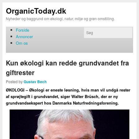
OrganicToday.dk
Nyheder og baggrund om økologi, natur, miljø og grøn omstilling.
Forside
Annoncer
Om os
Kun økologi kan redde grundvandet fra
giftrester
Posted by
Gustav Bech
ØKOLOGI – Økologi er eneste løsning, hvis man vil undgå rester
af sprøjtegift i grundvandet, siger Walter Brüsch, der er ny
grundvandsekspert hos Danmarks Naturfredningsforening.