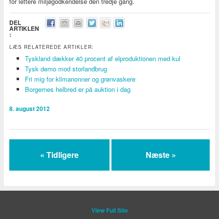
for lettere miljøgodkendelse den tredje gang.
DEL
ARTIKLEN
:
LÆS RELATEREDE ARTIKLER:
Tyskland dækker 40 procent af elproduktionen med kul
Tysk demo mod storlandbrug
Fri mig for klimanonner og grønvaskere
Borgernes helbred er på auktion i dag
8. august 2012
« Tidligere
Næste »
View Full Site