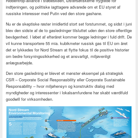
Ribbentrop-alliance i støbeskeen, Østersøfiskerne frygtede for
indtjeningen, og politiske iagttagere advarede om et EU styret af
russiske interesser med Putin ved den store gashane.
Nu er de skeptiske røster imidlertid stort set forstummet, og sidst i juni
blev den sidste af de to gasledninger tilsluttet uden den store offentlige
bevågenhed. I løbet af efteråret kommer begge ledninger i fuld drift. De
vil kunne transportere 55 mia. kubikmeter russisk gas til EU om året
det er lykkedes for Nord Stream at flytte fokus til de positive historier
om bedre forsyningssikkerhed og et ansvarligt, miljøvenligt
anlægsarbejde.
Den store gasledning er blevet et mønster eksempel på strategisk
CSR – Corporate Social Responasbility eller Corporate Sustainable
Responsability – hvor miljøhensyn og konstruktiv dialog med
myndigheder og interessenter i lokalsamfundene har skabt værdifuld
goodwill for virksomheden.