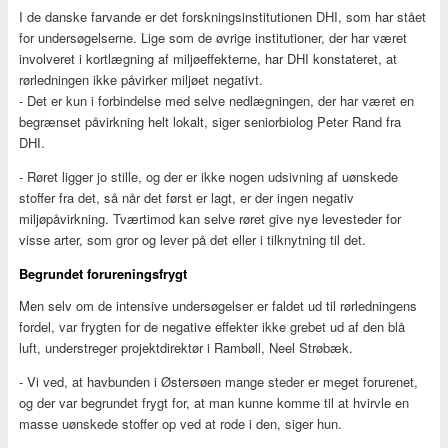
I de danske farvande er det forskningsinstitutionen DHI, som har stået
for undersøgelserne. Lige som de øvrige institutioner, der har været
involveret i kortlægning af miljøeffekterne, har DHI konstateret, at
rørledningen ikke påvirker miljøet negativt.
- Det er kun i forbindelse med selve nedlægningen, der har været en
begrænset påvirkning helt lokalt, siger seniorbiolog Peter Rand fra
DHI.
- Røret ligger jo stille, og der er ikke nogen udsivning af uønskede
stoffer fra det, så når det først er lagt, er der ingen negativ
miljøpåvirkning. Tværtimod kan selve røret give nye levesteder for
visse arter, som gror og lever på det eller i tilknytning til det.
Begrundet forureningsfrygt
Men selv om de intensive undersøgelser er faldet ud til rørledningens
fordel, var frygten for de negative effekter ikke grebet ud af den blå
luft, understreger projektdirektør i Rambøll, Neel Strøbæk.
- Vi ved, at havbunden i Østersøen mange steder er meget forurenet,
og der var begrundet frygt for, at man kunne komme til at hvirvle en
masse uønskede stoffer op ved at rode i den, siger hun.