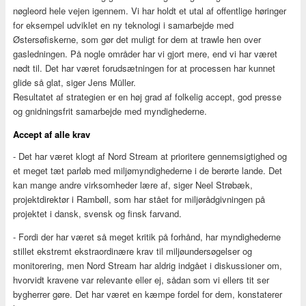
nøgleord hele vejen igennem. Vi har holdt et utal af offentlige høringer
for eksempel udviklet en ny teknologi i samarbejde med
Østersøfiskerne, som gør det muligt for dem at trawle hen over
gasledningen. På nogle områder har vi gjort mere, end vi har været
nødt til. Det har været forudsætningen for at processen har kunnet
glide så glat, siger Jens Müller.
Resultatet af strategien er en høj grad af folkelig accept, god presse
og gnidningsfrit samarbejde med myndighederne.
Accept af alle krav
- Det har været klogt af Nord Stream at prioritere gennemsigtighed og
et meget tæt parløb med miljømyndighederne i de berørte lande. Det
kan mange andre virksomheder lære af, siger Neel Strøbæk,
projektdirektør i Rambøll, som har stået for miljørådgivningen på
projektet i dansk, svensk og finsk farvand.
- Fordi der har været så meget kritik på forhånd, har myndighederne
stillet ekstremt ekstraordinære krav til miljøundersøgelser og
monitorering, men Nord Stream har aldrig indgået i diskussioner om,
hvorvidt kravene var relevante eller ej, sådan som vi ellers tit ser
bygherrer gøre. Det har været en kæmpe fordel for dem, konstaterer