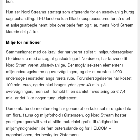
hun.
Hun ser Nord Streams strategi som afgørende for en usædvanlig hurtig
sagsbehandling. I EU-landene kan tilladelsesprocesserne for så stort
et anlægsarbejde nemt løbe over både fem og ti år, mens Nord Stream
klarede det på tre.
Miljø for millioner
Sammenlignet med de krav, der har været stillet til miljøundersøgelser
i forbindelse med anlæg af gasledninger i Nordsøen, har kravene til
Nord Stram været udsædvanlige. Der indgår seksten elementer i
miljøundersøgelserne og overvågningen, og der er næsten 1.000
undersøgelsessteder langs rørets rute. Forundersøgelserne har kostet
100 mio. euro, og der skal bruges yderligere 40 mio. på
overvågningen, men set i forhold til en samlet investering på € 7,4
mia. er det ikke nogen tung udgiftspost.
Den omfattende monitorering har genereret en kolossal mængde data
om flora, fauna og miljøforhold i Østersøen, og Nord Stream høster
yderligere goodwill ved at stille materialet gratis til rådighed for
miljømyndigheder i de fem østersølande og for HELCOM –
organisationen, der beskytter Østersøen.