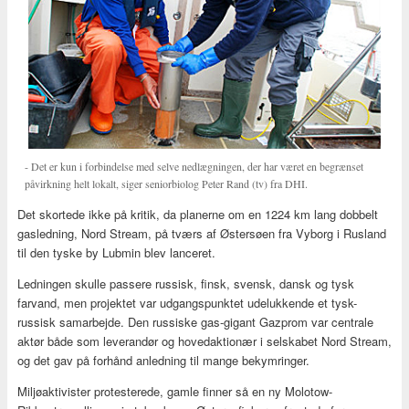
- Det er kun i forbindelse med selve nedlægningen, der har været en begrænset
påvirkning helt lokalt, siger seniorbiolog Peter Rand (tv) fra DHI.
Det skortede ikke på kritik, da planerne om en 1224 km lang dobbelt
gasledning, Nord Stream, på tværs af Østersøen fra Vyborg i Rusland
til den tyske by Lubmin blev lanceret.
Ledningen skulle passere russisk, finsk, svensk, dansk og tysk
farvand, men projektet var udgangspunktet udelukkende et tysk-
russisk samarbejde. Den russiske gas-gigant Gazprom var centrale
aktør både som leverandør og hovedaktionær i selskabet Nord Stream,
og det gav på forhånd anledning til mange bekymringer.
Miljøaktivister protesterede, gamle finner så en ny Molotow-