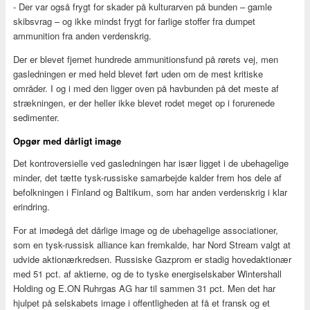
- Der var også frygt for skader på kulturarven på bunden – gamle
skibsvrag – og ikke mindst frygt for farlige stoffer fra dumpet
ammunition fra anden verdenskrig.
Der er blevet fjernet hundrede ammunitionsfund på rørets vej, men
gasledningen er med held blevet ført uden om de mest kritiske
områder. I og i med den ligger oven på havbunden på det meste af
strækningen, er der heller ikke blevet rodet meget op i forurenede
sedimenter.
Opgør med dårligt image
Det kontroversielle ved gasledningen har især ligget i de ubehagelige
minder, det tætte tysk-russiske samarbejde kalder frem hos dele af
befolkningen i Finland og Baltikum, som har anden verdenskrig i klar
erindring.
For at imødegå det dårlige image og de ubehagelige associationer,
som en tysk-russisk alliance kan fremkalde, har Nord Stream valgt at
udvide aktionærkredsen. Russiske Gazprom er stadig hovedaktionær
med 51 pct. af aktierne, og de to tyske energiselskaber Wintershall
Holding og E.ON Ruhrgas AG har til sammen 31 pct. Men det har
hjulpet på selskabets image i offentligheden at få et fransk og et