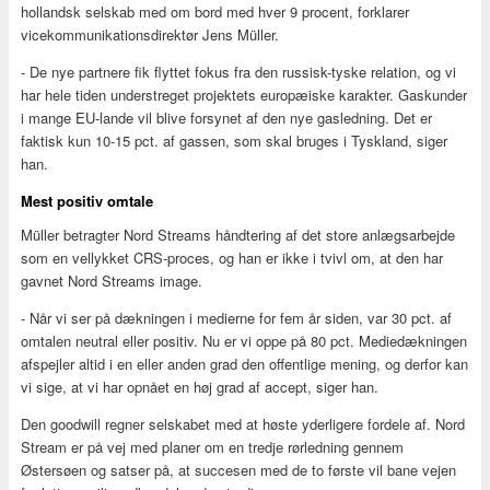
hollandsk selskab med om bord med hver 9 procent, forklarer
vicekommunikationsdirektør Jens Müller.
- De nye partnere fik flyttet fokus fra den russisk-tyske relation, og vi
har hele tiden understreget projektets europæiske karakter. Gaskunder
i mange EU-lande vil blive forsynet af den nye gasledning. Det er
faktisk kun 10-15 pct. af gassen, som skal bruges i Tyskland, siger
han.
Mest positiv omtale
Müller betragter Nord Streams håndtering af det store anlægsarbejde
som en vellykket CRS-proces, og han er ikke i tvivl om, at den har
gavnet Nord Streams image.
- Når vi ser på dækningen i medierne for fem år siden, var 30 pct. af
omtalen neutral eller positiv. Nu er vi oppe på 80 pct. Mediedækningen
afspejler altid i en eller anden grad den offentlige mening, og derfor kan
vi sige, at vi har opnået en høj grad af accept, siger han.
Den goodwill regner selskabet med at høste yderligere fordele af. Nord
Stream er på vej med planer om en tredje rørledning gennem
Østersøen og satser på, at succesen med de to første vil bane vejen