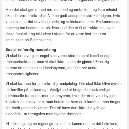
Men det skal gøres med nænsomhed og omtanke – og ikke mindst
skal det være retfærdigt. Vi kan godt acceptere stærke indgreb, hvis
vi oplever, at det er velbegrundet og veldokumenteret. En kommende
regering bør bedømmes på, hvor god den er til at række hen over
disse forskelle og inkludere i stedet for at være låst fast i en
osteklokke på Slotsholmen.
Social retfærdig roadpricing
Vi skal fx have gjort noget ved vores store brug af fossil energi i
transportsektoren, men vi skal ikke – som de gjorde i Frankrig –
ramme de mennesker i landsbyerne, der ikke har andre
transportmuligheder.
Vi skal kæmpe for en retfærdig roadpricing. Det skal ikke blive dyrere
for familier på Lolland og i Vestjylland at bruge den nødvendige
individuelle transport, men i storbyerne, hvor der er et veludbygget
kollektiv alternativ, skal man betale for hver en kilometer, man bruger
det hårdt pressede vejnet. Det vil have den ikke ubetydelige
sideeffekt, at trængslen mod byerne dæmpes.
Et folketings og en regerings evne til at kunne rumme det hele land,