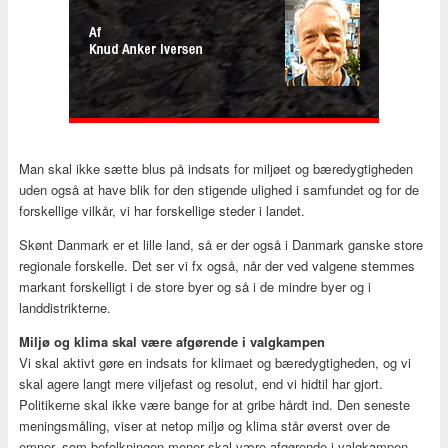
Man skal ikke sætte blus på indsats for miljøet og bæredygtigheden
uden også at have blik for den stigende ulighed i samfundet og for de
forskellige vilkår, vi har forskellige steder i landet.
Skønt Danmark er et lille land, så er der også i Danmark ganske store
regionale forskelle. Det ser vi fx også, når der ved valgene stemmes
markant forskelligt i de store byer og så i de mindre byer og i
landdistrikterne.
Miljø og klima skal være afgørende i valgkampen
Vi skal aktivt gøre en indsats for klimaet og bæredygtigheden, og vi
skal agere langt mere viljefast og resolut, end vi hidtil har gjort.
Politikerne skal ikke være bange for at gribe hårdt ind. Den seneste
meningsmåling, viser at netop miljø og klima står øverst over de
emner, som befolkningen mener skal være afgørende i valgkampen.