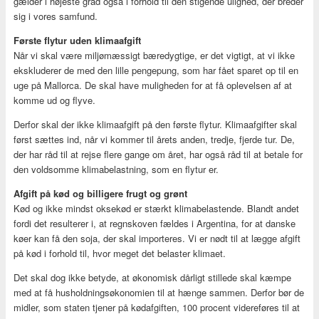
gælder i højeste grad også i forhold til den stigende ulighed, der breder
sig i vores samfund.
Første flytur uden klimaafgift
Når vi skal være miljømæssigt bæredygtige, er det vigtigt, at vi ikke
ekskluderer de med den lille pengepung, som har fået sparet op til en
uge på Mallorca. De skal have muligheden for at få oplevelsen af at
komme ud og flyve.
Derfor skal der ikke klimaafgift på den første flytur. Klimaafgifter skal
først sættes ind, når vi kommer til årets anden, tredje, fjerde tur. De,
der har råd til at rejse flere gange om året, har også råd til at betale for
den voldsomme klimabelastning, som en flytur er.
Afgift på kød og billigere frugt og grønt
Kød og ikke mindst oksekød er stærkt klimabelastende. Blandt andet
fordi det resulterer i, at regnskoven fældes i Argentina, for at danske
køer kan få den soja, der skal importeres. Vi er nødt til at lægge afgift
på kød i forhold til, hvor meget det belaster klimaet.
Det skal dog ikke betyde, at økonomisk dårligt stillede skal kæmpe
med at få husholdningsøkonomien til at hænge sammen. Derfor bør de
midler, som staten tjener på kødafgiften, 100 procent videreføres til at