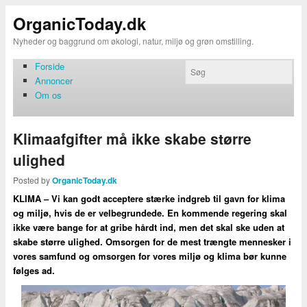
OrganicToday.dk
Nyheder og baggrund om økologi, natur, miljø og grøn omstilling.
Forside
Annoncer
Om os
Klimaafgifter må ikke skabe større
ulighed
Posted by
OrganicToday.dk
KLIMA – Vi kan godt acceptere stærke indgreb til gavn for klima
og miljø, hvis de er velbegrundede. En kommende regering skal
ikke være bange for at gribe hårdt ind, men det skal ske uden at
skabe større ulighed. Omsorgen for de mest trængte mennesker i
vores samfund og omsorgen for vores miljø og klima bør kunne
følges ad.