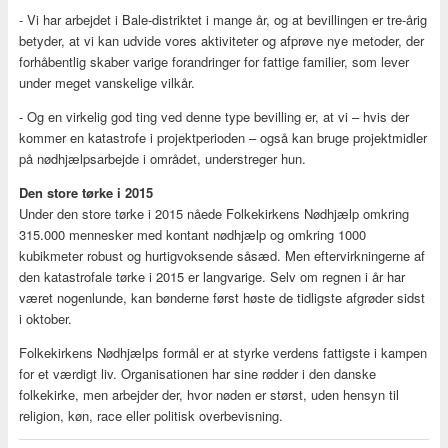
- Vi har arbejdet i Bale-distriktet i mange år, og at bevillingen er tre-årig
betyder, at vi kan udvide vores aktiviteter og afprøve nye metoder, der
forhåbentlig skaber varige forandringer for fattige familier, som lever
under meget vanskelige vilkår.
- Og en virkelig god ting ved denne type bevilling er, at vi – hvis der
kommer en katastrofe i projektperioden – også kan bruge projektmidler
på nødhjælpsarbejde i området, understreger hun.
Den store tørke i 2015
Under den store tørke i 2015 nåede Folkekirkens Nødhjælp omkring
315.000 mennesker med kontant nødhjælp og omkring 1000
kubikmeter robust og hurtigvoksende såsæd. Men eftervirkningerne af
den katastrofale tørke i 2015 er langvarige. Selv om regnen i år har
været nogenlunde, kan bønderne først høste de tidligste afgrøder sidst
i oktober.
Folkekirkens Nødhjælps formål er at styrke verdens fattigste i kampen
for et værdigt liv. Organisationen har sine rødder i den danske
folkekirke, men arbejder der, hvor nøden er størst, uden hensyn til
religion, køn, race eller politisk overbevisning.