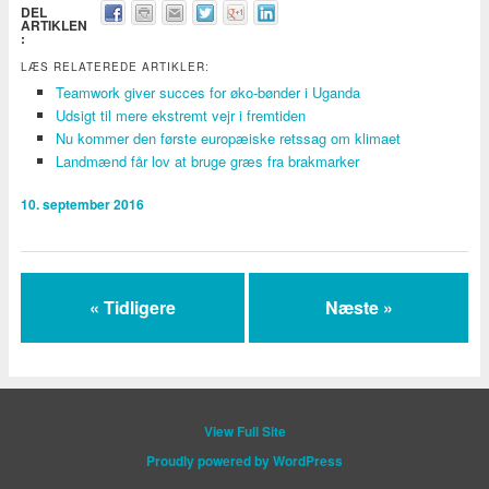
DEL
ARTIKLEN
:
LÆS RELATEREDE ARTIKLER:
Teamwork giver succes for øko-bønder i Uganda
Udsigt til mere ekstremt vejr i fremtiden
Nu kommer den første europæiske retssag om klimaet
Landmænd får lov at bruge græs fra brakmarker
10. september 2016
« Tidligere
Næste »
View Full Site
Proudly powered by WordPress