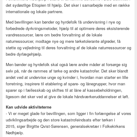
det sydøstlige Etiopien til hjælp. Det sker i samarbejde med en række
internationale og lokale partnere.
Med bevillingen kan bønder og hyrdefolk få undervisning i nye og
forbedrede dyrkningsmetoder, hjælp til at optimere deres eksisterende
vandressourcer, lære om bedre forvaltning af de lokale
naturressourcer, modtage nye og mere tørketolerante afgrøder, få
støtte og vejledning til deres forvaltning af de lokale naturressourcer og
bedre dyrlægehjælp.
Men bønder og hyrdefolk skal også lære andre måder at forsørge sig
selv på, når de rammes af tørke og andre katastrofer. Det sker blandt
andet ved at undervise unge og kvinder i, hvordan man starter en lille
forretning, inspirere til etablering af spare- og lånegrupper, hvor man
sparer op i fællesskab og skiftes til at låne af kassebeholdningen,
ligesom det sker ved at give de lokale håndværkeruddannelser et løft.
Kan udvide aktiviteterne
- Vi er meget glade for bevillingen, som ligger i fin forlængelse af vores
udviklingsarbejde og den store katastrofeindsats efter tørken i
2015, siger Birgitte Qvist-Sørensen, generalsekretær i Folkekirkens
Nødhjælp.