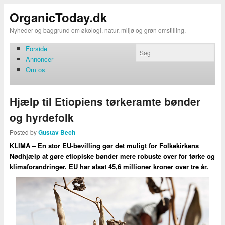
OrganicToday.dk
Nyheder og baggrund om økologi, natur, miljø og grøn omstilling.
Forside
Annoncer
Om os
Hjælp til Etiopiens tørkeramte bønder
og hyrdefolk
Posted by
Gustav Bech
KLIMA – En stor EU-bevilling gør det muligt for Folkekirkens
Nødhjælp at gøre etiopiske bønder mere robuste over for tørke og
klimaforandringer. EU har afsat 45,6 millioner kroner over tre år.