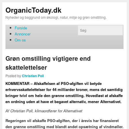
OrganicToday.dk
Nyheder og baggrund om økologi, natur, miljø og grøn omstilling.
Forside
Annoncer
Om os
Grøn omstilling vigtigere end
skattelettelser
Posted by
Christian Poll
KOMMENTAR – Afskaffelsen af PSO-afgiften vil betyde
erhvervsskattelettelser for 44 milliarder kroner, mens det samtidig
bringer tvivl om hele den grønne omstilling. Hovedløst at afskaffe
en ordning uden at have et begavet alternativ, mener Alternativet.
Af Christian Poll, klimaordfører for Alternativet
Regeringen vil afskaffe PSO-afgiften, der i årevis har finansieret
den grønne omstilling med blandt andet opsætning af vindmøller.