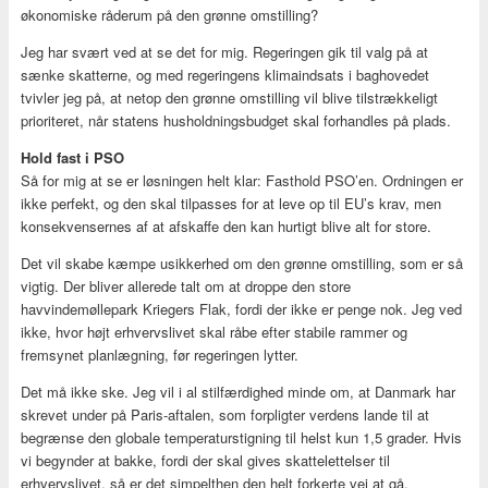
økonomiske råderum på den grønne omstilling?
Jeg har svært ved at se det for mig. Regeringen gik til valg på at
sænke skatterne, og med regeringens klimaindsats i baghovedet
tvivler jeg på, at netop den grønne omstilling vil blive tilstrækkeligt
prioriteret, når statens husholdningsbudget skal forhandles på plads.
Hold fast i PSO
Så for mig at se er løsningen helt klar: Fasthold PSO’en. Ordningen er
ikke perfekt, og den skal tilpasses for at leve op til EU’s krav, men
konsekvensernes af at afskaffe den kan hurtigt blive alt for store.
Det vil skabe kæmpe usikkerhed om den grønne omstilling, som er så
vigtig. Der bliver allerede talt om at droppe den store
havvindemøllepark Kriegers Flak, fordi der ikke er penge nok. Jeg ved
ikke, hvor højt erhvervslivet skal råbe efter stabile rammer og
fremsynet planlægning, før regeringen lytter.
Det må ikke ske. Jeg vil i al stilfærdighed minde om, at Danmark har
skrevet under på Paris-aftalen, som forpligter verdens lande til at
begrænse den globale temperaturstigning til helst kun 1,5 grader. Hvis
vi begynder at bakke, fordi der skal gives skattelettelser til
erhvervslivet, så er det simpelthen den helt forkerte vej at gå.