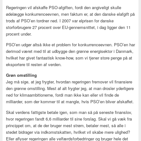
Regeringen vil afskaffe PSO-afgiften, fordi den angiveligt skulle
ødelægge konkurrenceevnen, men faktum er, at den danske elafgift på
trods af PSO’en tordner ned. I 2007 var elprisen for danske
storforbrugere 27 procent over EU-gennemsnittet, i dag ligger den 11
procent under.
PSO’en udgør altså ikke et problem for konkurrenceevnen. PSO’en har
derimod været med til at udbygge den grønne energisektor i Danmark,
hvilket har givet fantastisk know-how, som vi tjener store penge på at
eksportere til resten af verden.
Grøn omstilling
Jeg må sige, at jeg frygter, hvordan regeringen fremover vil finansiere
den grønne omstilling. Mest af alt frygter jeg, at man drosler yderligere
ned for klimaambitionerne, fordi man ikke kan eller vil finde de
milliarder, som der kommer til at mangle, hvis PSO’en bliver afskaffet.
Skal verdens fattigste betale igen, som man så på seneste finanslov,
hvor regeringen fandt 6,6 milliarder til sine forslag. Skal vi gå væk fra
princippet om, at de der bruger mest strøm, betaler mest, så alle i
stedet bidrager via indkomstskatten, hvilket vil skabe mere ulighed?
Eller aflyser regeringen alle velfærdsforbedringer og bruger hele det