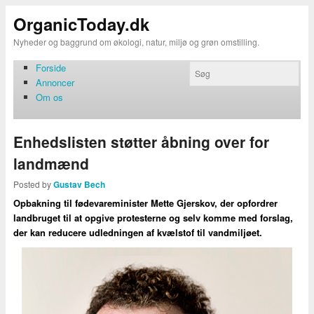
OrganicToday.dk
Nyheder og baggrund om økologi, natur, miljø og grøn omstilling.
Forside
Annoncer
Om os
Enhedslisten støtter åbning over for
landmænd
Posted by
Gustav Bech
Opbakning til fødevareminister Mette Gjerskov, der opfordrer
landbruget til at opgive protesterne og selv komme med forslag,
der kan reducere udledningen af kvælstof til vandmiljøet.