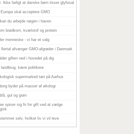
: Ikke farligt at danske børn tisser glyfosat
 Europa skal acceptere GMO
 kan du arbejde nøgen i haven
om brødkorn, kvælstof og protein
ller menneske - vi har et valg
 flertal afværger GMO-afgrøder i Danmark
alder giften ned i hovedet på dig
landbrug, kære politikere
kologisk supermarked tæt på Aarhus
borg byder på masser af økologi
blå, gul og grøn
er spiser sig fri for gift ved at vælge
gisk
temmer selv, hvilket liv vi vil leve