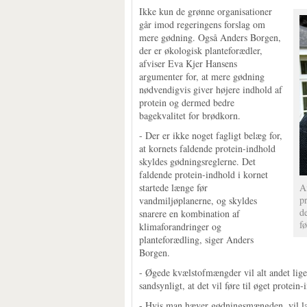
Ikke kun de grønne organisationer
går imod regeringens forslag om
mere gødning. Også Anders Borgen,
der er økologisk planteforædler,
afviser Eva Kjer Hansens
argumenter for, at mere gødning
nødvendigvis giver højere indhold af
protein og dermed bedre
bagekvalitet for brødkorn.
- Der er ikke noget fagligt belæg for,
at kornets faldende protein-indhold
skyldes gødningsreglerne. Det
faldende protein-indhold i kornet
startede længe før
A
p
vandmiljøplanerne, og skyldes
d
snarere en kombination af
fø
klimaforandringer og
planteforædling, siger Anders
Borgen.
- Øgede kvælstofmængder vil alt andet lige
sandsynligt, at det vil føre til øget protein
- Hvis man hæver gødningsmængden, vil land