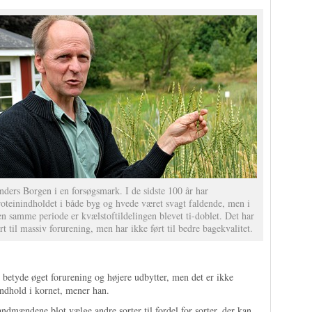
nders Borgen i en forsøgsmark. I de sidste 100 år har
roteinindholdet i både byg og hvede været svagt faldende, men i
en samme periode er kvælstoftildelingen blevet ti-doblet. Det har
rt til massiv forurening, men har ikke ført til bedre bagekvalitet.
 betyde øget forurening og højere udbytter, men det er ikke
-indhold i kornet, mener han.
mændene blot vælge andre sorter til fordel for sorter, der kan