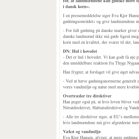
for, at landmændene kan gødske mere og 
i dansk korn«.
I en pressemeddelelse siger Eva Kjer Hanse
gødningsområdet« og give landmændene mu
- For lidt gødning på danske marker giver e
danske landmænd ikke må gøde ligeså mege
korn med en kvalitet, der svarer til det, 
DN: Hul i hovedet
- Det er hul i hovedet. Vi kan godt få øje
den umiddelbare reaktion fra Thyge Nygaar
Han frygter, at forslaget vil give øget udva
- Ved at hæve gødningsnormerne generelt er
vores vandmiljø og natur med mere kvælst
Overtræder tre direktiver
Han peger også på, at hvis loven bliver ve
Nitratdirektivet, Habiatsdirektivet og Van
- Alle tre direktiver siger, at EU’s medlem
hvis landmændene må give afgrøderne mer
Vækst og vandmiljø
Eva Kjer Hansen, afviser, at mere gødning 