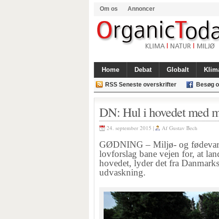
Om os
Annoncer
Home
Debat
Globalt
Klim
RSS Seneste overskrifter
Besøg o
DN: Hul i hovedet med 
24. september 2015 |
Af
Gustav Bech
GØDNING – Miljø- og fødevarem
lovforslag bane vejen for, at l
hovedet, lyder det fra Danmark
udvaskning.