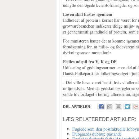
udnytte den øgede kvælstofmængde, og som
Loven skal hastes igennem
Indholdet af protein i kornet har været for 
grovvarebranchen indikerer ifølge miljø- o
et gennemsnitligt indhold af protein, som e
For ministeren haster det at komme igenne
forudsætning for, at miljø- og fødevaremin
dyrkningssæson næste forår.
Fælles udspil fra V, K og DF
Udfasning af gødningsnormer er en del af 1
Dansk Folkeparti før folketingsvalget i juni 
- Det ville have været bedst, hvis vi aller
miljøindsats. Men da gødskningsreglerne ska
sende lovforslaget i høring allerede nu, si
DEL ARTIKLEN:
LÆS RELATEREDE ARTIKLER:
Fuglede som den postfaktuelle lobbyi
Dubgaards dubiøse påstande
Fugledes flydende forhold til virkeli