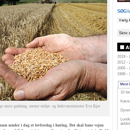
SØG I
2019
-
2012
-
2005
-
1998
-
Mest 
10 fø
Kære 
uge mere gødning, mener miljø- og fødevareminister Eva Kjer
Dyrem
Lunde
ældst
en sender i dag et lovforslag i høring. Det skal bane vejen