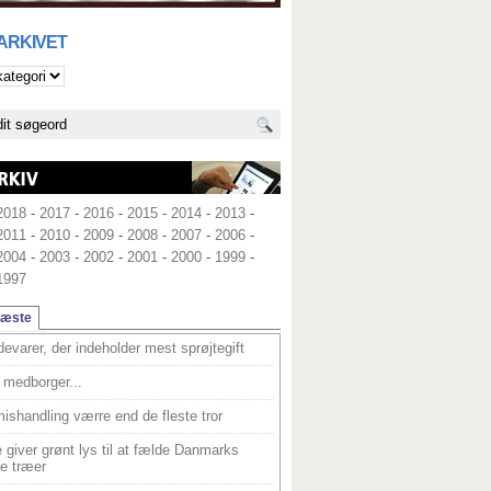
 ARKIVET
2018
-
2017
-
2016
-
2015
-
2014
-
2013
-
2011
-
2010
-
2009
-
2008
-
2007
-
2006
-
2004
-
2003
-
2002
-
2001
-
2000
-
1999
-
1997
læste
devarer, der indeholder mest sprøjtegift
medborger...
ishandling værre end de fleste tror
 giver grønt lys til at fælde Danmarks
e træer