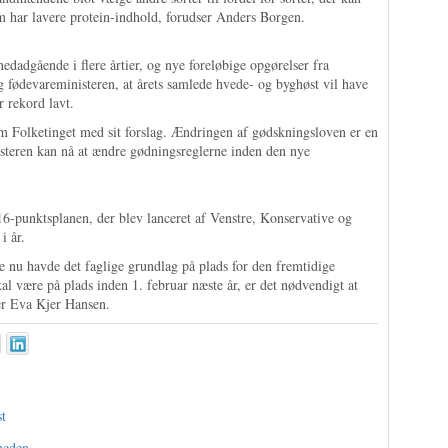
 har lavere protein-indhold, forudser Anders Borgen.
nedadgående i flere årtier, og nye foreløbige opgørelser fra
g fødevareministeren, at årets samlede hvede- og byghøst vil have
r rekord lavt.
m Folketinget med sit forslag. Ændringen af gødskningsloven er en
isteren kan nå at ændre gødningsreglerne inden den nye
6-punktsplanen, der blev lanceret af Venstre, Konservative og
i år.
ede nu havde det faglige grundlag på plads for den fremtidige
l være på plads inden 1. februar næste år, er det nødvendigt at
ger Eva Kjer Hansen.
st
gheden