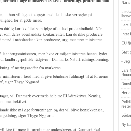
dermed ifølge ministeren »sikre et ordentligt proteinindhold
Når s
Løkke
n, at hun vil tage et »opgør med de danske særregler på
livsv
lighed for at gøde mere.
Lars 
n dårlig kornkvalitet som følge af et lavt proteinindhold. Når
t som deres udenlandske konkurrenter, kan de ikke producere
Intet
landmænd i nabolandene kan producere, argumenterer ministeren.
EU fje
Støt 
 på landbrugsministeren, men hvor er miljøministeren henne, lyder
d, landbrugspolitisk rådgiver i Danmarks Naturfredningsforening.
- Jeg 
skning af næringsstoffer fra markerne.
Lars 
Roun
 ministeren i færd med at give bønderne fuldmagt til at forurene
of, siger Thyge Nygaard.
Dansk
Her e
dtaget, vil Danmark overtræde hele tre EU-direktiver. Nemlig
drammedirektivet.
Polit
reste
slande ikke må øge forureninger, og det vil blive konsekvensen,
e gødning, siger Thyge Nygaard.
Sådan
Ny ka
vil føre til mere forurening og understreger, at Danmark skal