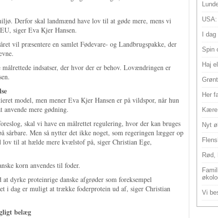
Lunde
USA:
iljø. Derfor skal landmænd have lov til at gøde mere, mens vi
r EU, siger Eva Kjer Hansen.
I dag
råret vil præsentere en samlet Fødevare- og Landbrugspakke, der
Spin 
evne.
Haj e
e målrettede indsatser, der hvor der er behov. Lovændringen er
sen.
Grønt
lse
Her f
ntieret model, men mener Eva Kjer Hansen er på vildspor, når hun
 at anvende mere gødning.
Kære 
eslog, skal vi have en målrettet regulering, hvor der kan bruges
Nyt ø
å sårbare. Men så nytter det ikke noget, som regeringen lægger op
Flens
d lov til at hælde mere kvælstof på, siger Christian Ege,
Rød, 
anske korn anvendes til foder.
Famili
økolo
 at dyrke proteinrige danske afgrøder som foreksempel
t i dag er muligt at trække foderprotein ud af, siger Christian
Vi bes
gligt belæg