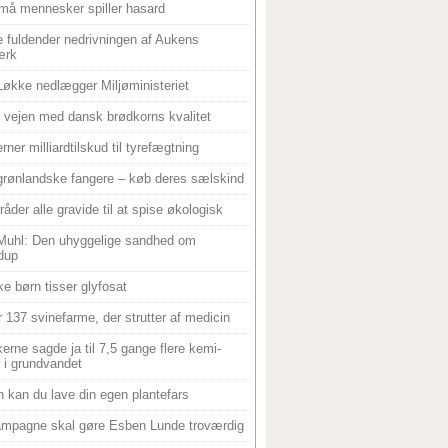
må mennesker spiller hasard
 fuldender nedrivningen af Aukens
ærk
Løkke nedlægger Miljøministeriet
 i vejen med dansk brødkorns kvalitet
rner milliardtilskud til tyrefægtning
grønlandske fangere – køb deres sælskind
råder alle gravide til at spise økologisk
Muhl: Den uhyggelige sandhed om
dup
e børn tisser glyfosat
r 137 svinefarme, der strutter af medicin
ikerne sagde ja til 7,5 gange flere kemi-
r i grundvandet
 kan du lave din egen plantefars
mpagne skal gøre Esben Lunde troværdig