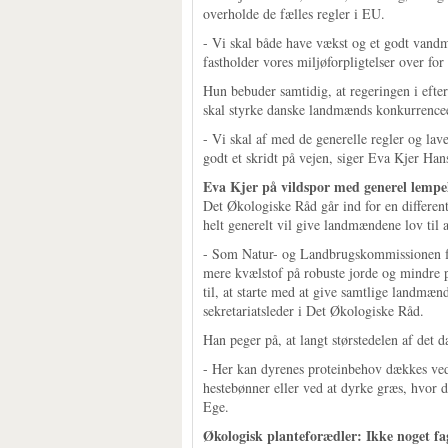
overholde de fælles regler i EU.
- Vi skal både have vækst og et godt vandm
fastholder vores miljøforpligtelser over fo
Hun bebuder samtidig, at regeringen i efte
skal styrke danske landmænds konkurrence
- Vi skal af med de generelle regler og lav
godt et skridt på vejen, siger Eva Kjer Han
Eva Kjer på vildspor med generel lempe
Det Økologiske Råd går ind for en differe
helt generelt vil give landmændene lov til
- Som Natur- og Landbrugskommissionen for
mere kvælstof på robuste jorde og mindre p
til, at starte med at give samtlige landmæn
sekretariatsleder i Det Økologiske Råd.
Han peger på, at langt størstedelen af det d
- Her kan dyrenes proteinbehov dækkes ved
hestebønner eller ved at dyrke græs, hvor de
Ege.
Økologisk planteforædler: Ikke noget fa