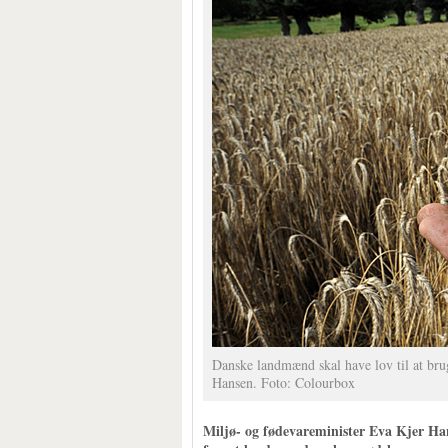
Danske landmænd skal have lov til at br
Hansen. Foto: Colourbox
Miljø- og fødevareminister Eva Kjer Hans