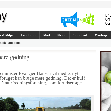
a & Miljø
Landbrug
Mad
Natur
Sundhed
Økologi
s på Facebook
mere gødning
inister Eva Kjer Hansen vil med et nyt
andbruget kan bruge mere gødning. Det er hul i
s Naturfredningsforening, som forudser øget