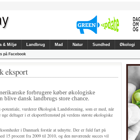
a & Miljø
Landbrug
Mad
Natur
Sundhed
Økologi
s på Facebook
k eksport
ikanske forbrugere køber økologiske
an blive dansk landbrugs store chance.
t-potentiale, vurderer Økologisk Landsforening, som er med, når
uge deltager i et eksportfremstød på verdens største økologiske
rksomheder i Danmark forstår at udnytte. Der er fuld fart på
ed 15 procent fra 2009 til 2010, og den nuværende succes vil