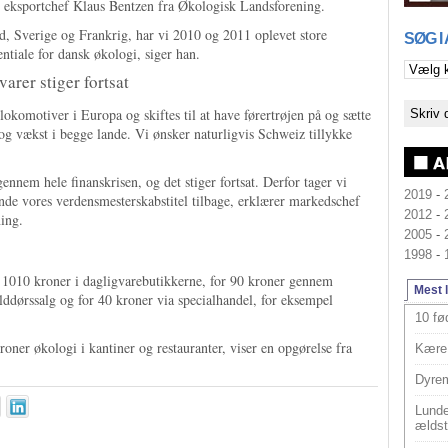
r eksportchef Klaus Bentzen fra Økologisk Landsforening.
, Sverige og Frankrig, har vi 2010 og 2011 oplevet store
SØG I
ntiale for dansk økologi, siger han.
arer stiger fortsat
okomotiver i Europa og skiftes til at have førertrøjen på og sætte
g vækst i begge lande. Vi ønsker naturligvis Schweiz tillykke
ennem hele finanskrisen, og det stiger fortsat. Derfor tager vi
2019
-
inde vores verdensmesterskabstitel tilbage, erklærer markedschef
2012
-
ing.
2005
-
1998
-
or 1010 kroner i dagligvarebutikkerne, for 90 kroner gennem
Mest 
ddørssalg og for 40 kroner via specialhandel, for eksempel
10 fø
oner økologi i kantiner og restauranter, viser en opgørelse fra
Kære 
Dyrem
Lunde
ældst