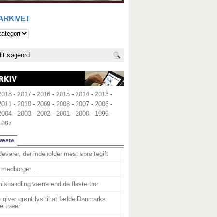
 ARKIVET
2018
-
2017
-
2016
-
2015
-
2014
-
2013
-
2011
-
2010
-
2009
-
2008
-
2007
-
2006
-
2004
-
2003
-
2002
-
2001
-
2000
-
1999
-
1997
læste
devarer, der indeholder mest sprøjtegift
medborger...
ishandling værre end de fleste tror
 giver grønt lys til at fælde Danmarks
e træer