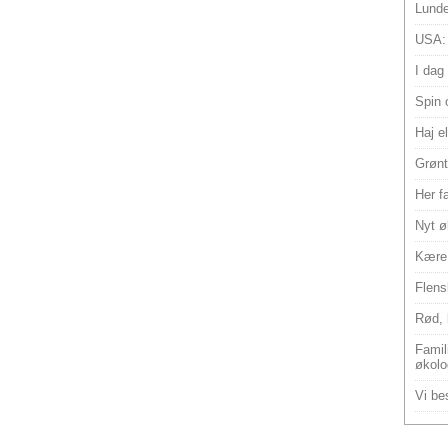
Lunde
USA:
I dag
Spin 
Haj e
Grønt
Her f
Nyt ø
Kære 
Flens
Rød, 
Famili
økolo
Vi bes