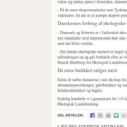
vokse sig endnu større i fremtiden, skønne
- På de nære eksportmarkeder som Tyskland
vækstrater. Så der er et kæmpe eksport-pote
Danskernes forbrug af økologiske v
- Danmark og Schweiz er i fællesskab øko-l
nye standarder med imponerende højt salg o
med det flotte resultat.
- Det danske økologiske marked er steget ig
udfordringen op og går benhårdt efter at v
Henrik Hindborg fra Økologisk Landsforen
De store butikker sælger mest
Sidste år købte danskerne i snit økologi f
abonnementsordninger, gårdbutikker og stal
helsekostbutikker og bagere.
Endelig handlede vi i gennemsnit for 110 kr
Økologisk Landsforening.
DEL ARTIKLEN:
LÆS RELATEREDE ARTIKLER: