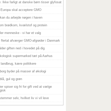
: Ikke farligt at danske børn tisser glyfosat
 Europa skal acceptere GMO
 kan du arbejde nøgen i haven
om brødkorn, kvælstof og protein
ller menneske - vi har et valg
 flertal afværger GMO-afgrøder i Danmark
alder giften ned i hovedet på dig
kologisk supermarked tæt på Aarhus
landbrug, kære politikere
borg byder på masser af økologi
blå, gul og grøn
er spiser sig fri for gift ved at vælge
gisk
temmer selv, hvilket liv vi vil leve