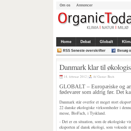
Om os
Annoncer
Home
Debat
Globalt
Klim
RSS Seneste overskrifter
Besøg o
Danmark klar til økologis
14. februar 2012 |
Af
Gustav Bech
GLOBALT – Europæiske og amer
fødevarer som aldrig før. Det k
Danmark står overfor et meget stort ekspor
22 danske økologiske virksomheder i denne 
messe, BioFach, i Tyskland.
- Det er en situation, som de økologiske vi
eksporten af dansk økologi, som voksede m