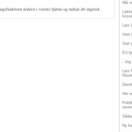
Når s
søgefunktioen nederst i venstre hjørne og indtast dit søgeord.
Løkke
livsv
Lars 
Intet
Støt 
EU fje
- Jeg 
Lars 
Roun
Dansk
Her e
Polit
reste
Sådan
Ny ka