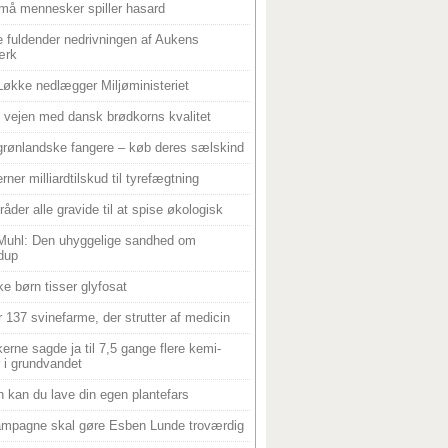
må mennesker spiller hasard
 fuldender nedrivningen af Aukens
ærk
Løkke nedlægger Miljøministeriet
 i vejen med dansk brødkorns kvalitet
grønlandske fangere – køb deres sælskind
rner milliardtilskud til tyrefægtning
råder alle gravide til at spise økologisk
Muhl: Den uhyggelige sandhed om
dup
e børn tisser glyfosat
r 137 svinefarme, der strutter af medicin
ikerne sagde ja til 7,5 gange flere kemi-
r i grundvandet
 kan du lave din egen plantefars
mpagne skal gøre Esben Lunde troværdig