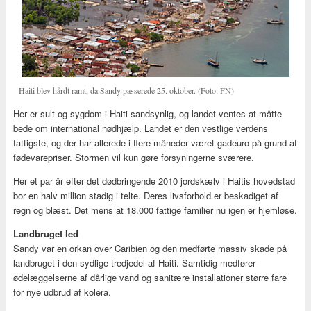
Haiti blev hårdt ramt, da Sandy passerede 25. oktober. (Foto: FN)
Her er sult og sygdom i Haiti sandsynlig, og landet ventes at måtte
bede om international nødhjælp. Landet er den vestlige verdens
fattigste, og der har allerede i flere måneder været gadeuro på grund af
fødevarepriser. Stormen vil kun gøre forsyningerne sværere.
Her et par år efter det dødbringende 2010 jordskælv i Haitis hovedstad
bor en halv million stadig i telte. Deres livsforhold er beskadiget af
regn og blæst. Det mens at 18.000 fattige familier nu igen er hjemløse.
Landbruget led
Sandy var en orkan over Caribien og den medførte massiv skade på
landbruget i den sydlige tredjedel af Haiti. Samtidig medfører
ødelæggelserne af dårlige vand og sanitære installationer større fare
for nye udbrud af kolera.