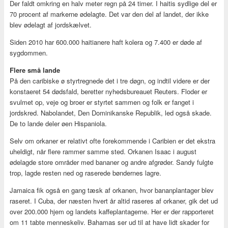
Der faldt omkring en halv meter regn på 24 timer. I haitis sydlige del er
70 procent af markerne ødelagte. Det var den del af landet, der ikke
blev ødelagt af jordskælvet.
Siden 2010 har 600.000 haitianere haft kolera og 7.400 er døde af
sygdommen.
Flere små lande
På den caribiske ø styrtregnede det i tre døgn, og indtil videre er der
konstaeret 54 dødsfald, beretter nyhedsbureauet Reuters. Floder er
svulmet op, veje og broer er styrtet sammen og folk er fanget i
jordskred. Nabolandet, Den Dominikanske Republik, led også skade.
De to lande deler øen Hispaniola.
Selv om orkaner er relativt ofte forekommende i Caribien er det ekstra
uheldigt, når flere rammer samme sted. Orkanen Isaac i august
ødelagde store områder med bananer og andre afgrøder. Sandy fulgte
trop, lagde resten ned og raserede bøndernes lagre.
Jamaica fik også en gang tæsk af orkanen, hvor bananplantager blev
raseret. I Cuba, der næsten hvert år altid raseres af orkaner, gik det ud
over 200.000 hjem og landets kaffeplantagerne. Her er der rapporteret
om 11 tabte menneskeliv. Bahamas ser ud til at have lidt skader for