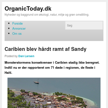
OrganicToday.dk
Nyheder og baggrund om økologi, natur, miljø og grøn omstilling.
Forside
Annoncer
Om os
Caribien blev hårdt ramt af Sandy
Posted by
Dan Larsen
Monsterstormens konsekvenser i Caribien stadig ikke beregnet.
Indtil nu er der rapporteret om 71 døde i regionen, de fleste i
Haiti.