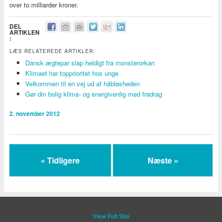
over to milliarder kroner.
DEL
ARTIKLEN
:
LÆS RELATEREDE ARTIKLER:
Dansk ægtepar slap heldigt fra monsterorkan
Klimaet har topprioritet hos unge
Velkommen til en vej ud af håbløsheden
Gør din bolig klima- og energivenlig med fradrag
2. november 2012
« Tidligere
Næste »
View Full Site