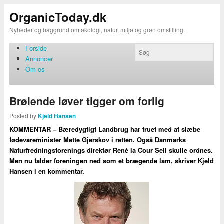
OrganicToday.dk
Nyheder og baggrund om økologi, natur, miljø og grøn omstilling.
Forside
Annoncer
Om os
Brølende løver tigger om forlig
Posted by
Kjeld Hansen
KOMMENTAR – Bæredygtigt Landbrug har truet med at slæbe
fødevareminister Mette Gjerskov i retten. Også Danmarks
Naturfredningsforenings direktør René la Cour Sell skulle ordnes.
Men nu falder foreningen ned som et brægende lam, skriver Kjeld
Hansen i en kommentar.