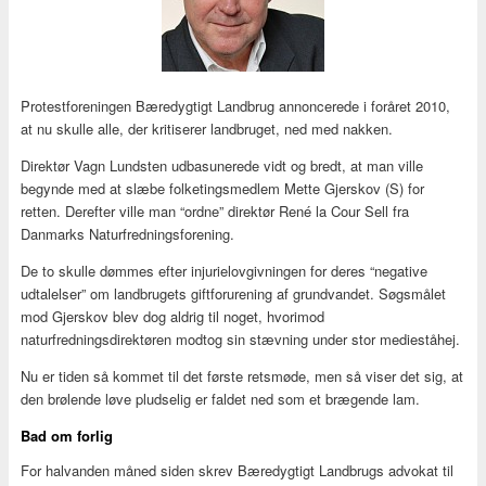
Protestforeningen Bæredygtigt Landbrug annoncerede i foråret 2010,
at nu skulle alle, der kritiserer landbruget, ned med nakken.
Direktør Vagn Lundsten udbasunerede vidt og bredt, at man ville
begynde med at slæbe folketingsmedlem Mette Gjerskov (S) for
retten. Derefter ville man “ordne” direktør René la Cour Sell fra
Danmarks Naturfredningsforening.
De to skulle dømmes efter injurielovgivningen for deres “negative
udtalelser” om landbrugets giftforurening af grundvandet. Søgsmålet
mod Gjerskov blev dog aldrig til noget, hvorimod
naturfredningsdirektøren modtog sin stævning under stor medieståhej.
Nu er tiden så kommet til det første retsmøde, men så viser det sig, at
den brølende løve pludselig er faldet ned som et brægende lam.
Bad om forlig
For halvanden måned siden skrev Bæredygtigt Landbrugs advokat til