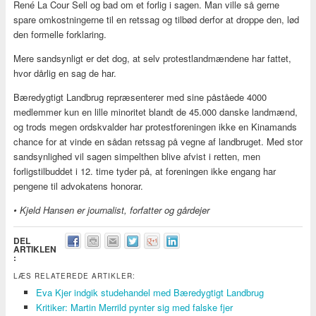
René La Cour Sell og bad om et forlig i sagen. Man ville så gerne
spare omkostningerne til en retssag og tilbød derfor at droppe den, lød
den formelle forklaring.
Mere sandsynligt er det dog, at selv protestlandmændene har fattet,
hvor dårlig en sag de har.
Bæredygtigt Landbrug repræsenterer med sine påståede 4000
medlemmer kun en lille minoritet blandt de 45.000 danske landmænd,
og trods megen ordskvalder har protestforeningen ikke en Kinamands
chance for at vinde en sådan retssag på vegne af landbruget. Med stor
sandsynlighed vil sagen simpelthen blive afvist i retten, men
forligstilbuddet i 12. time tyder på, at foreningen ikke engang har
pengene til advokatens honorar.
• Kjeld Hansen er journalist, forfatter og gårdejer
DEL
ARTIKLEN
:
LÆS RELATEREDE ARTIKLER:
Eva Kjer indgik studehandel med Bæredygtigt Landbrug
Kritiker: Martin Merrild pynter sig med falske fjer