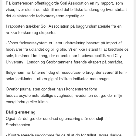
På konferencen offentliggjorde Soil Association en ny rapport, som
viser, hvor slemt det står til med det britiske landbrug og hvor sårbart
det eksisterende fødevaresystem egentlig er.
I rapporten trækker Soil Association på baggrundsmateriale fra en
række forskere og eksperter.
- Vores fødevaresystem er i stor udstrækning baseret på import af
fødevarer fra udlandet og billig olie. Vi er ikke i stand til at brødføde os
selv, forklarer Tim Lang, der er professor i fødevarepolitik ved City
University i London og Storbritanniens førende ekspert på området.
Ifølge ham har briterne i dag et ressourcce-forbrug, der svarer til fem-
seks jordkloder – afhængig af hvilken indikator, man bruger.
Overfor journalisten opridser han i koncentreret form
fødevaresystemets utallige svagheder, hvadenten det gælder miljø,
energiforbrug eller klima.
Dårlig ernæring
Også når det gælder sundhed og ernæring står det sløjt til i
Storbritannien.
- Kostrelaterede sygdomme får os til at dø for tidligt. Vores dårlige