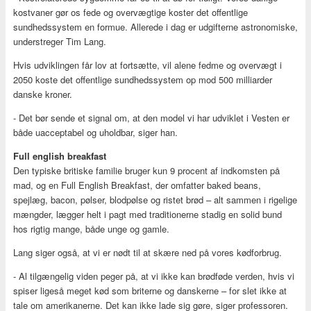
kostvaner gør os fede og overvægtige koster det offentlige
sundhedssystem en formue. Allerede i dag er udgifterne astronomiske,
understreger Tim Lang.
Hvis udviklingen får lov at fortsætte, vil alene fedme og overvægt i
2050 koste det offentlige sundhedssystem op mod 500 milliarder
danske kroner.
- Det bør sende et signal om, at den model vi har udviklet i Vesten er
både uacceptabel og uholdbar, siger han.
Full english breakfast
Den typiske britiske familie bruger kun 9 procent af indkomsten på
mad, og en Full English Breakfast, der omfatter baked beans,
spejlæg, bacon, pølser, blodpølse og ristet brød – alt sammen i rigelige
mængder, lægger helt i pagt med traditionerne stadig en solid bund
hos rigtig mange, både unge og gamle.
Lang siger også, at vi er nødt til at skære ned på vores kødforbrug.
- Al tilgængelig viden peger på, at vi ikke kan brødføde verden, hvis vi
spiser ligeså meget kød som briterne og danskerne – for slet ikke at
tale om amerikanerne. Det kan ikke lade sig gøre, siger professoren.