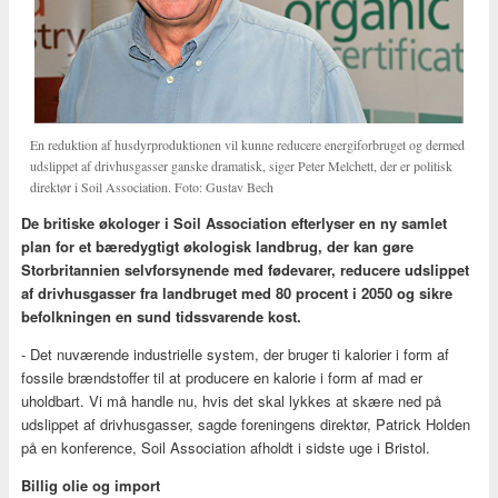
En reduktion af husdyrproduktionen vil kunne reducere energiforbruget og dermed
udslippet af drivhusgasser ganske dramatisk, siger Peter Melchett, der er politisk
direktør i Soil Association. Foto: Gustav Bech
De britiske økologer i Soil Association efterlyser en ny samlet
plan for et bæredygtigt økologisk landbrug, der kan gøre
Storbritannien selvforsynende med fødevarer, reducere udslippet
af drivhusgasser fra landbruget med 80 procent i 2050 og sikre
befolkningen en sund tidssvarende kost.
- Det nuværende industrielle system, der bruger ti kalorier i form af
fossile brændstoffer til at producere en kalorie i form af mad er
uholdbart. Vi må handle nu, hvis det skal lykkes at skære ned på
udslippet af drivhusgasser, sagde foreningens direktør, Patrick Holden
på en konference, Soil Association afholdt i sidste uge i Bristol.
Billig olie og import