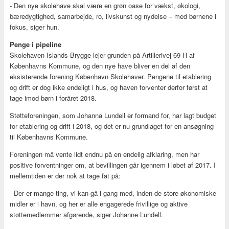
- Den nye skolehave skal være en grøn oase for vækst, økologi,
bæredygtighed, samarbejde, ro, livskunst og nydelse – med børnene i
fokus, siger hun.
Penge i pipeline
Skolehaven Islands Brygge lejer grunden på Artillerivej 69 H af
Københavns Kommune, og den nye have bliver en del af den
eksisterende forening København Skolehaver. Pengene til etablering
og drift er dog ikke endeligt i hus, og haven forventer derfor først at
tage imod børn i foråret 2018.
Støtteforeningen, som Johanna Lundell er formand for, har lagt budget
for etablering og drift i 2018, og det er nu grundlaget for en ansøgning
til Københavns Kommune.
Foreningen må vente lidt endnu på en endelig afklaring, men har
positive forventninger om, at bevillingen går igennem i løbet af 2017. I
mellemtiden er der nok at tage fat på:
- Der er mange ting, vi kan gå i gang med, inden de store økonomiske
midler er i havn, og her er alle engagerede frivillige og aktive
støttemedlemmer afgørende, siger Johanne Lundell.