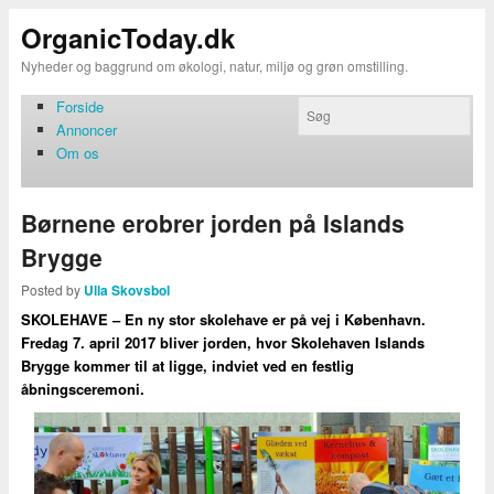
OrganicToday.dk
Nyheder og baggrund om økologi, natur, miljø og grøn omstilling.
Forside
Annoncer
Om os
Børnene erobrer jorden på Islands
Brygge
Posted by
Ulla Skovsbol
SKOLEHAVE – En ny stor skolehave er på vej i København.
Fredag 7. april 2017 bliver jorden, hvor Skolehaven Islands
Brygge kommer til at ligge, indviet ved en festlig
åbningsceremoni.