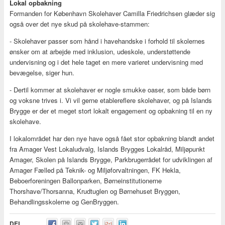
Lokal opbakning
Formanden for København Skolehaver Camilla Friedrichsen glæder sig
også over det nye skud på skolehave-stammen:
- Skolehaver passer som hånd i havehandske i forhold til skolernes
ønsker om at arbejde med inklusion, udeskole, understøttende
undervisning og i det hele taget en mere varieret undervisning med
bevægelse, siger hun.
- Dertil kommer at skolehaver er nogle smukke oaser, som både børn
og voksne trives i. Vi vil gerne etablereflere skolehaver, og på Islands
Brygge er der et meget stort lokalt engagement og opbakning til en ny
skolehave.
I lokalområdet har den nye have også fået stor opbakning blandt andet
fra Amager Vest Lokaludvalg, Islands Brygges Lokalråd, Miljøpunkt
Amager, Skolen på Islands Brygge, Parkbrugerrådet for udviklingen af
Amager Fælled på Teknik- og Miljøforvaltningen, FK Hekla,
Beboerforeningen Ballonparken, Børneinstitutionerne
Thorshave/Thorsanna, Krudtuglen og Børnehuset Bryggen,
Behandlingsskolerne og GenBryggen.
DEL