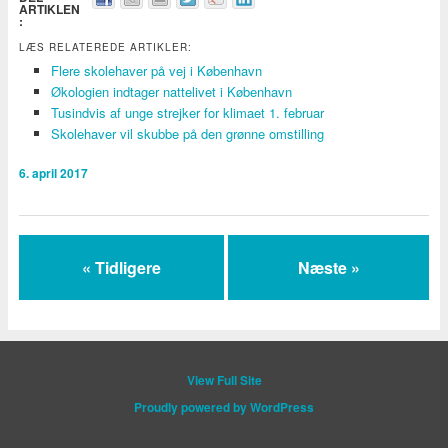
ARTIKLEN
:
LÆS RELATEREDE ARTIKLER:
Flere skolehaver på vej i København
Økologien indtager nattelivet i København
Tusindvis af unge strejker for klimaet 1. februar
Skolehaver vil skubbe på den grønne omstilling
6. april 2017
« Tidligere
Næste »
View Full Site
Proudly powered by WordPress