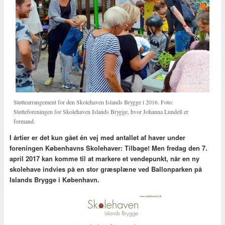
Støttearrangement for den Skolehaven Islands Brygge i 2016. Foto:
Støtteforeningen for Skolehaven Islands Brygge, hvor Johanna Lundell er
formand.
I årtier er det kun gået én vej med antallet af haver under
foreningen Københavns Skolehaver: Tilbage! Men fredag den 7.
april 2017 kan komme til at markere et vendepunkt, når en ny
skolehave indvies på en stor græsplæne ved Ballonparken på
Islands Brygge i København.