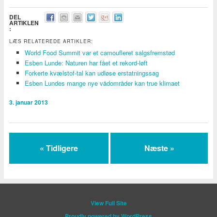
DEL
ARTIKLEN
:
LÆS RELATEREDE ARTIKLER:
World Food Summit var et camoufleret salgsfremstød
Esben Lunde: Naturen har fået et rekord-løft
Forkerte kvælstof-tal kan udløse erstatningssag
Esben Lundes mange nye vådområder kan true klimaet
3. januar 2013
« Tidligere
Næste »
View Full Site
Proudly powered by WordPress