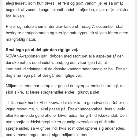
ålegræsset, som kun trives i et rent og godt vandmiljø, er så småt
begyndt at vende tilbage i blandt andet Limfjorden, siger miljøminister
Ida Auken.
Pleje- og naturplanerne, der blev lanceret fredag 7. december, skal
beskytte artsrigdommen og særlige naturtyper, så vi igen får en mere
mangfoldig natur.
Små tegn på at det går den rigtige vej.
NOVANA-rapporten går i dybden med stort set alle aspekter af den
danske naturs sundhedstilstand, og den viser igen i år, at
kvælstofudledningen til de danske vandområder stadig er høj. Der er
dog små tegn på, at det går den rigtige vej.
Miljøministeren har netop sat gang i en ny sprøjtemiddelstrategi, der
skal sikre, at færre sprøjtemidler ender i grundvandet,
- I Danmark henter vi drikkevandet direkte fra grundvandet. Det er en
vigtig ressource, vi skal passe på. Det er uacceptabelt, hvis vi selv
eller kommende generationer bliver udsat for gift i drikkevandet. Den
nye sprøjtemiddelstrategi sikrer grundig overvågning af tilladte
sprøjtemidler, så vi griber ind, hvis et middel opfører sig anderledes,
end vi havde regnet med, siger miljøministeren.