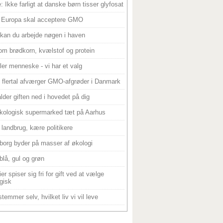
: Ikke farligt at danske børn tisser glyfosat
 Europa skal acceptere GMO
 kan du arbejde nøgen i haven
om brødkorn, kvælstof og protein
ller menneske - vi har et valg
 flertal afværger GMO-afgrøder i Danmark
alder giften ned i hovedet på dig
kologisk supermarked tæt på Aarhus
landbrug, kære politikere
borg byder på masser af økologi
blå, gul og grøn
er spiser sig fri for gift ved at vælge
gisk
temmer selv, hvilket liv vi vil leve