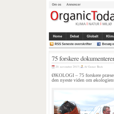
Om os
Annoncer
Home
Debat
Globalt
Klim
RSS Seneste overskrifter
Besøg o
75 forskere dokumenterer
20. november 2015 |
Af
Gustav Bech
ØKOLOGI – 75 forskere præsent
den nyeste viden om økologien