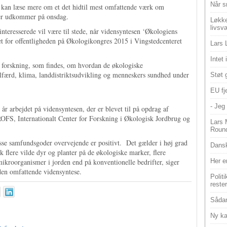
Når s
n kan læse mere om et det hidtil mest omfattende værk om
er udkommer på onsdag.
Løkke
livsv
teresserede vil være til stede, når vidensyntesen ‘Økologiens
et for offentligheden på Økologikongres 2015 i Vingstedcenteret
Lars 
Intet
n forskning, som findes, om hvordan de økologiske
lfærd, klima, landdistriktsudvikling og menneskers sundhed under
Støt 
EU fje
- Jeg 
år arbejdet på vidensyntesen, der er blevet til på opdrag af
ROFS, Internationalt Center for Forskning i Økologisk Jordbrug og
Lars 
Roun
disse samfundsgoder overvejende er positivt. Det gælder i høj grad
Dansk
 flere vilde dyr og planter på de økologiske marker, flere
 mikroorganismer i jorden end på konventionelle bedrifter, siger
Her e
den omfattende vidensyntese.
Polit
reste
Sådan
Ny ka