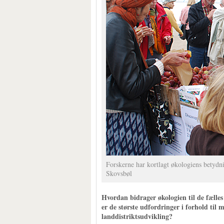
Forskerne har kortlagt økologiens betydni
Skovsbøl
Hvordan bidrager økologien til de fælle
er de største udfordringer i forhold til 
landdistriktsudvikling?