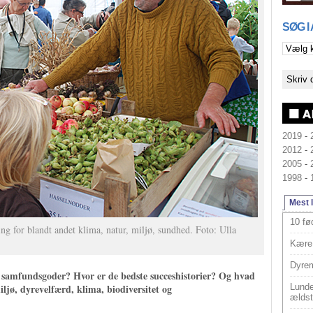
SØG I
2019
-
2012
-
2005
-
1998
-
Mest 
10 fø
ng for blandt andet klima, natur, miljø, sundhed. Foto: Ulla
Kære 
Dyrem
s samfundsgoder? Hvor er de bedste succeshistorier? Og hvad
miljø, dyrevelfærd, klima, biodiversitet og
Lunde
ældst