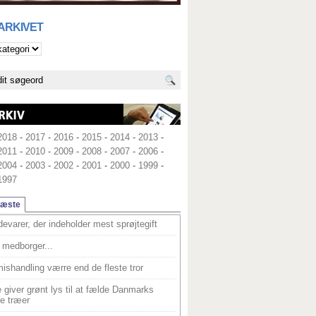
 ARKIVET
2018
-
2017
-
2016
-
2015
-
2014
-
2013
-
2011
-
2010
-
2009
-
2008
-
2007
-
2006
-
2004
-
2003
-
2002
-
2001
-
2000
-
1999
-
1997
læste
devarer, der indeholder mest sprøjtegift
medborger...
ishandling værre end de fleste tror
 giver grønt lys til at fælde Danmarks
e træer