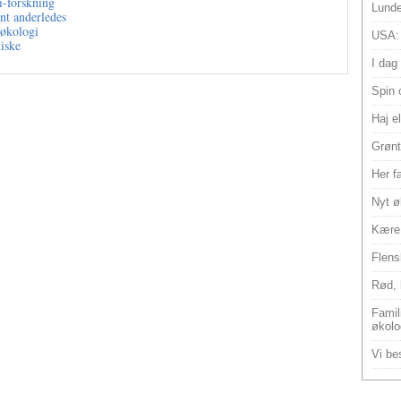
i-forskning
Lunde
nt anderledes
 økologi
USA:
tiske
I dag
Spin 
Haj e
Grønt
Her f
Nyt ø
Kære 
Flens
Rød, 
Famili
økolo
Vi bes