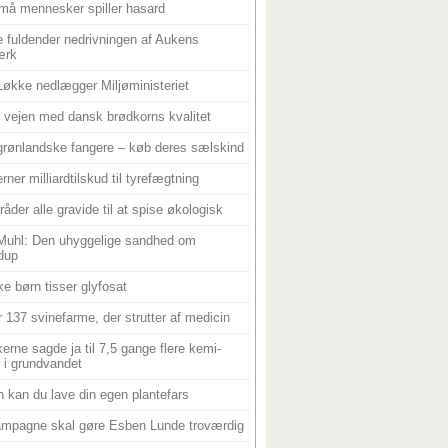
må mennesker spiller hasard
 fuldender nedrivningen af Aukens
ærk
Løkke nedlægger Miljøministeriet
 i vejen med dansk brødkorns kvalitet
grønlandske fangere – køb deres sælskind
rner milliardtilskud til tyrefægtning
råder alle gravide til at spise økologisk
Muhl: Den uhyggelige sandhed om
dup
e børn tisser glyfosat
r 137 svinefarme, der strutter af medicin
ikerne sagde ja til 7,5 gange flere kemi-
r i grundvandet
 kan du lave din egen plantefars
mpagne skal gøre Esben Lunde troværdig