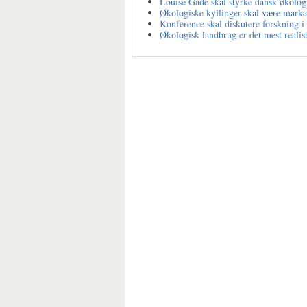
Louise Gade skal styrke dansk økolog
Økologiske kyllinger skal være marka
Konference skal diskutere forskning i
Økologisk landbrug er det mest realis