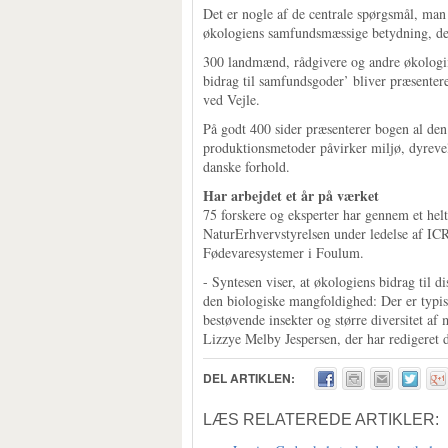
Det er nogle af de centrale spørgsmål, ma
økologiens samfundsmæssige betydning, d
300 landmænd, rådgivere og andre økologiin
bidrag til samfundsgoder’ bliver præsenter
ved Vejle.
På godt 400 sider præsenterer bogen al de
produktionsmetoder påvirker miljø, dyreve
danske forhold.
Har arbejdet et år på værket
75 forskere og eksperter har gennem et helt 
NaturErhvervstyrelsen under ledelse af IC
Fødevaresystemer i Foulum.
- Syntesen viser, at økologiens bidrag til 
den biologiske mangfoldighed: Der er typisk
bestøvende insekter og større diversitet af
Lizzye Melby Jespersen, der har redigeret 
DEL ARTIKLEN:
LÆS RELATEREDE ARTIKLER: