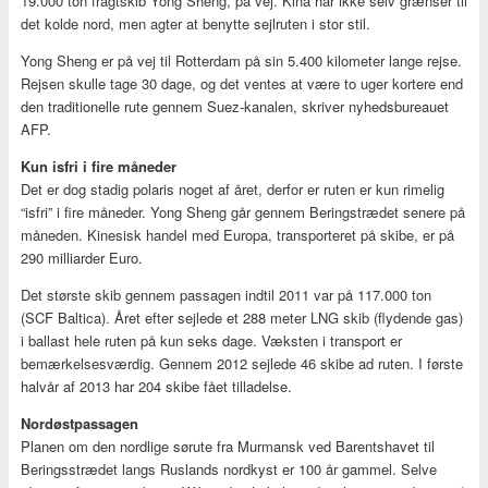
19.000 ton fragtskib Yong Sheng, på vej. Kina har ikke selv grænser til
det kolde nord, men agter at benytte sejlruten i stor stil.
Yong Sheng er på vej til Rotterdam på sin 5.400 kilometer lange rejse.
Rejsen skulle tage 30 dage, og det ventes at være to uger kortere end
den traditionelle rute gennem Suez-kanalen, skriver nyhedsbureauet
AFP.
Kun isfri i fire måneder
Det er dog stadig polaris noget af året, derfor er ruten er kun rimelig
“isfri” i fire måneder. Yong Sheng går gennem Beringstrædet senere på
måneden. Kinesisk handel med Europa, transporteret på skibe, er på
290 milliarder Euro.
Det største skib gennem passagen indtil 2011 var på 117.000 ton
(SCF Baltica). Året efter sejlede et 288 meter LNG skib (flydende gas)
i ballast hele ruten på kun seks dage. Væksten i transport er
bemærkelsesværdig. Gennem 2012 sejlede 46 skibe ad ruten. I første
halvår af 2013 har 204 skibe fået tilladelse.
Nordøstpassagen
Planen om den nordlige sørute fra Murmansk ved Barentshavet til
Beringsstrædet langs Ruslands nordkyst er 100 år gammel. Selve