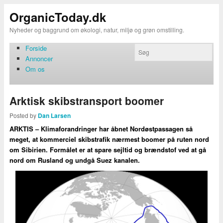
OrganicToday.dk
Nyheder og baggrund om økologi, natur, miljø og grøn omstilling.
Forside
Annoncer
Om os
Arktisk skibstransport boomer
Posted by
Dan Larsen
ARKTIS – Klimaforandringer har åbnet Nordøstpassagen så
meget, at kommerciel skibstrafik nærmest boomer på ruten nord
om Sibirien. Formålet er at spare sejltid og brændstof ved at gå
nord om Rusland og undgå Suez kanalen.