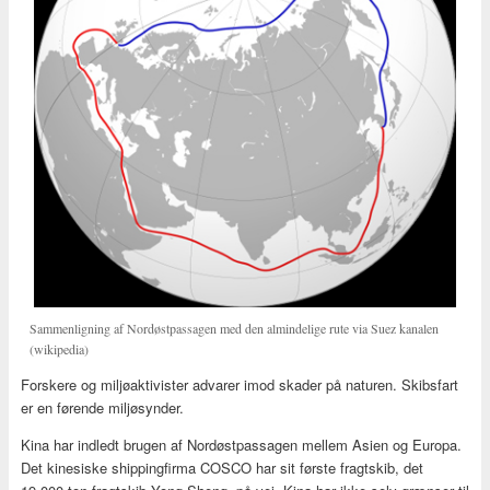
Sammenligning af Nordøstpassagen med den almindelige rute via Suez kanalen
(wikipedia)
Forskere og miljøaktivister advarer imod skader på naturen. Skibsfart
er en førende miljøsynder.
Kina har indledt brugen af Nordøstpassagen mellem Asien og Europa.
Det kinesiske shippingfirma COSCO har sit første fragtskib, det