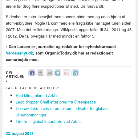
årene før drog flere ekspeditioner af sted. De forsvandt.
Sidenhen er ruten besejlet med succes både med og uden hjælp af
atom-isbrydere. Nogle få kommercielle fragtskibe har taget turen siden
2007. Men det er ikke mange. Wikipedia opgør tallet til 34 i 2011 og 46
i 2012. De tal overgås i år med mindst en faktor 5.
• Dan Larsen er journalist og redaktør for nyhedsbureauet
Verdensnyt.dk
, som OrganicToday.dk har et redaktionelt
samarbejde med.
DEL
ARTIKLEN
:
LÆS RELATEREDE ARTIKLER:
Rød klima-alarm i Arktis
Lego dropper Shell efter pres fra Greenpeace
Den arktiske havis er en følsom indikator for globale
klimaforandringer
Fire år til global katastrofe ved Arktis
23. august 2013