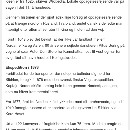
ideen er fra 1525, skriver Wikipedia. Lokale opdagelsesrejsende var på
sagen i det 11. århundrede.
Gennem historien er der gjort adskillige forsøg af opdagelsesrejsende
på at trænge nord om Rusland. Fra blandt andet dansk side ledte man
ihærdigt efter alternative ruter til Kina og Indien ad den vej.
Først i 1648 blev det bevist, at der ikke var landfast mellem
Nordamerika og Asien. 80 år senere sejlede danskeren Vitus Bering på
vegne af czar Peter Den Store fra Kamchatka i øst til vest og har for
evigt fået sit navn hædret i Beringstrædet.
Ekspedition i 1878
Forbilledet for de transporter, der netop nu befinder sig nord for
Sibirien, foregik i 1878 med den svensk-finske Vega ekspedition.
Kaptajn Nordenskiöld foretog hele turen gennem Nordøstpassagen,
som nu bliver kommercialiseret.
Fra 1877, året før Nordenskiöld lykkedes med sit forehavende, og indtil
1919 forsøgte russere at eksportere landbrugsvarer fra Sibirien via
Kara Havet.
Ud af 122 konvoyer af fragtskibe kom kun 75 frem. Med sig bragte de
55 ton gods. I 1915 trængte to russiske isbrydere gennem ruten. I